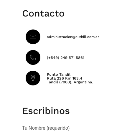
Contacto
administracion@cuthill.com.ar
(+549) 249 571 5861
Punto Tandil
Ruta 226 Km 163.4
Tandil (7000), Argentina.
Escribinos
Tu Nombre (requerido)